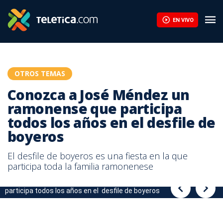
¿Cómo me convierto en emprendedor? Motívese con la historia 
EN VIVO
OTROS TEMAS
Conozca a José Méndez un
ramonense que participa
todos los años en el desfile de
boyeros
El desfile de boyeros es una fiesta en la que
participa toda la familia ramonenese
Conozca a José Méndez un ramonense de "pura cepa" que
Conozca a José Méndez un ramonense de "pura cepa" que
participa todos los años en el desfile de boyeros
participa todos los años en el desfile de boyeros