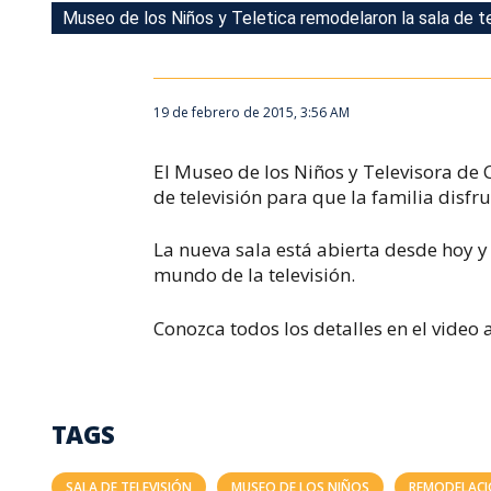
Museo de los Niños y Teletica remodelaron la sala de te
Museo de los Niños y Teletica remodelaron la sala de te
19 de febrero de 2015, 3:56 AM
El Museo de los Niños y Televisora de 
de televisión para que la familia disfru
La nueva sala está abierta desde hoy y
mundo de la televisión.
Conozca todos los detalles en el video 
TAGS
SALA DE TELEVISIÓN
MUSEO DE LOS NIÑOS
REMODELAC