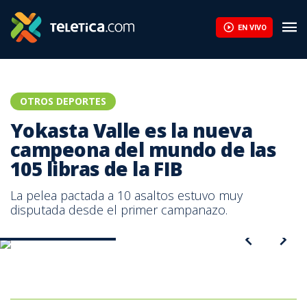
Yokasta Valle es la nueva campeona del mundo de las 105 libras 
EN VIVO
OTROS DEPORTES
Yokasta Valle es la nueva
campeona del mundo de las
105 libras de la FIB
La pelea pactada a 10 asaltos estuvo muy
disputada desde el primer campanazo.
Yokasta Valle. Cortesía
Yokasta Valle es la nueva campeona del mundo de las 105 libras
de la FIB