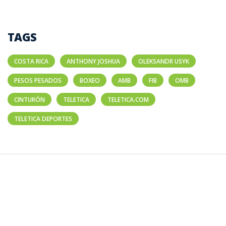
TAGS
COSTA RICA
ANTHONY JOSHUA
OLEKSANDR USYK
PESOS PESADOS
BOXEO
AMB
FIB
OMB
CINTURÓN
TELETICA
TELETICA.COM
TELETICA DEPORTES