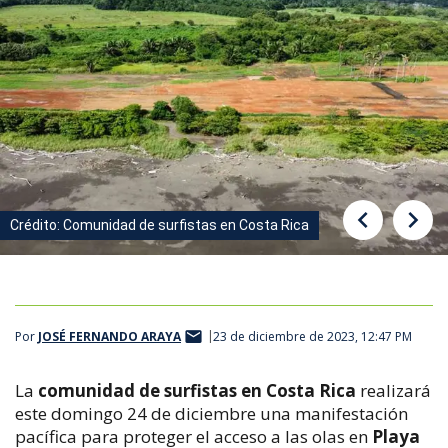
Crédito: Comunidad de surfistas en Costa Rica
Crédito: Comunidad de surfistas en Costa Rica
Crédito: Comunidad de surfistas en Costa Rica
Por
JOSÉ FERNANDO ARAYA
23 de diciembre de 2023, 12:47 PM
La
comunidad de surfistas en Costa Rica
realizará
este domingo 24 de diciembre una manifestación
pacífica para proteger el acceso a las olas en
Playa