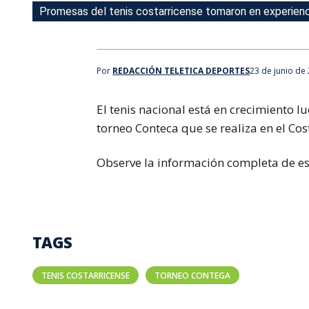
Promesas del tenis costarricense tomaron en experienc
Promesas del tenis costarricense tomaron en experienc
Por
REDACCIÓN TELETICA DEPORTES
23 de junio de
El tenis nacional está en crecimiento l
torneo Conteca que se realiza en el Cos
Observe la información completa de e
TAGS
TENIS COSTARRICENSE
TORNEO CONTEGA