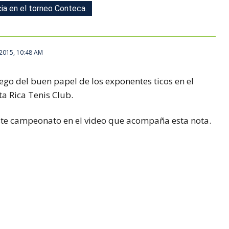
ia en el torneo Conteca.
ia en el torneo Conteca.
 2015, 10:48 AM
uego del buen papel de los exponentes ticos en el
ta Rica Tenis Club.
ste campeonato en el video que acompaña esta nota.