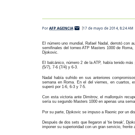
Por
AFP AGENCIA
17 de mayo de 2014, 8:24 AM
El número uno mundial, Rafael Nadal, derrotó con aut
semifinales del torneo ATP Masters 1000 de Roma, co
Djokovic.
El balcánico, número 2 de la ATP, había tenido más 
(5/7), 7-6 (7/4) y 6-3.
Nadal había sufrido en sus anteriores compromisos
semana en Roma. En el del viernes, en cuartos, e
superó por 1-6, 6-3 y 7-5.
Con esta victoria ante Dimitrov, el mallorquín recupe
sería su segundo Masters 1000 en apenas una semana
Por su parte, Djokovic se impuso a Raonic por un disp
Después de dos sets que llegaron al 'tie break', Djok
imponer su superioridad con un gran servicio, frente