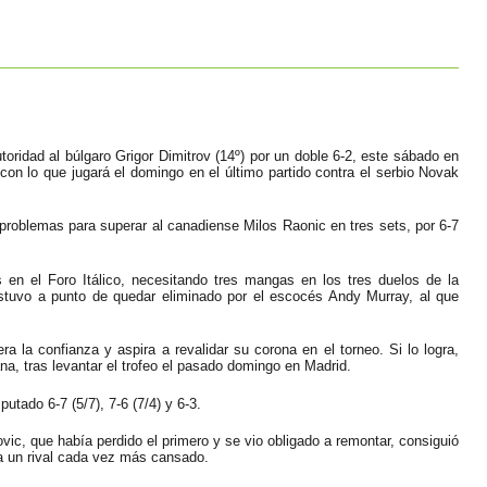
oridad al búlgaro Grigor Dimitrov (14º) por un doble 6-2, este sábado en
n lo que jugará el domingo en el último partido contra el serbio Novak
problemas para superar al canadiense Milos Raonic en tres sets, por 6-7
 en el Foro Itálico, necesitando tres mangas en los tres duelos de la
stuvo a punto de quedar eliminado por el escocés Andy Murray, al que
ra la confianza y aspira a revalidar su corona en el torneo. Si lo logra,
, tras levantar el trofeo el pasado domingo en Madrid.
utado 6-7 (5/7), 7-6 (7/4) y 6-3.
ovic, que había perdido el primero y se vio obligado a remontar, consiguió
 a un rival cada vez más cansado.