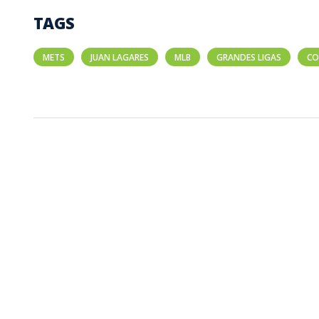
TAGS
METS
JUAN LAGARES
MLB
GRANDES LIGAS
CO