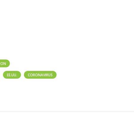
LSON
EE.UU.
CORONAVIRUS