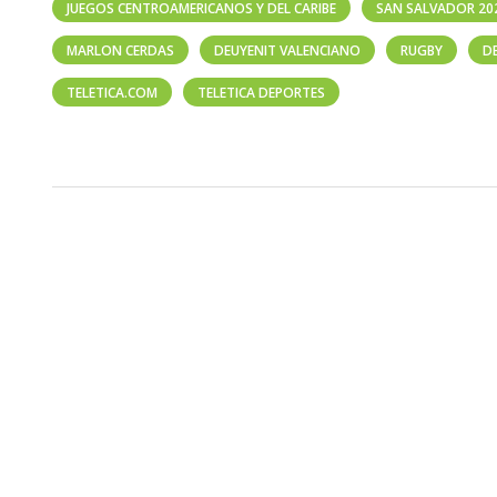
JUEGOS CENTROAMERICANOS Y DEL CARIBE
SAN SALVADOR 20
MARLON CERDAS
DEUYENIT VALENCIANO
RUGBY
D
TELETICA.COM
TELETICA DEPORTES