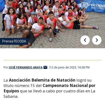
Prensa FECODA
Prensa FECODA
Por
JOSÉ FERNANDO ARAYA
12 de junio de 2023, 16:38 PM
La
Asociación Belemita de Natación
logró su
título número 15 del
Campeonato Nacional por
Equipos
que se llevó a cabo por cuatro días en La
Sabana.