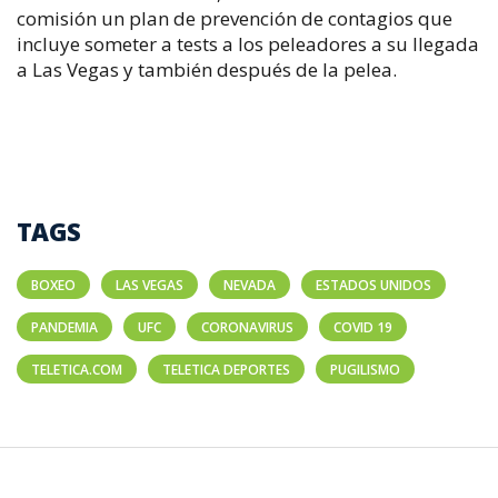
comisión un plan de prevención de contagios que
incluye someter a tests a los peleadores a su llegada
a Las Vegas y también después de la pelea.
TAGS
BOXEO
LAS VEGAS
NEVADA
ESTADOS UNIDOS
PANDEMIA
UFC
CORONAVIRUS
COVID 19
TELETICA.COM
TELETICA DEPORTES
PUGILISMO