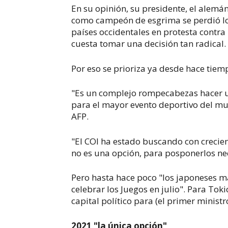
En su opinión, su presidente, el alem
como campeón de esgrima se perdió los
países occidentales en protesta contra 
cuesta tomar una decisión tan radical.
Por eso se prioriza ya desde hace tie
"Es un complejo rompecabezas hacer u
para el mayor evento deportivo del mun
AFP.
"El COI ha estado buscando con crecien
no es una opción, para posponerlos nec
Pero hasta hace poco "los japoneses m
celebrar los Juegos en julio". Para Tok
capital político para (el primer ministr
2021 "la única opción"