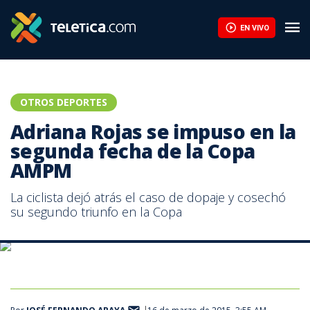
Iván Sibaja supera los 82 metros de camino a la plata en jabalin
EN VIVO
OTROS DEPORTES
Adriana Rojas se impuso en la
segunda fecha de la Copa
AMPM
La ciclista dejó atrás el caso de dopaje y cosechó
su segundo triunfo en la Copa
Adriana Rojas posa con su perro Toby luego del triunfo en la Copa
AMPM. |Cortesía CON