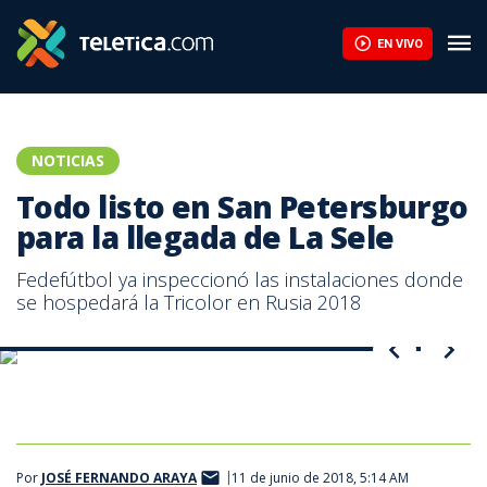
Hinchas argentinos fueron castigados por bromas sexistas en Mu
EN VIVO
NOTICIAS
Todo listo en San Petersburgo
para la llegada de La Sele
Fedefútbol ya inspeccionó las instalaciones donde
se hospedará la Tricolor en Rusia 2018
Campamento de La Sele en San Petersburgo. |Fedefútbol
Campamento de La Sele en Rusia está listo para recibir a los
Campamento de La Sele en Rusia está listo para recibir a los
seleccionados
seleccionados
Por
JOSÉ FERNANDO ARAYA
11 de junio de 2018, 5:14 AM