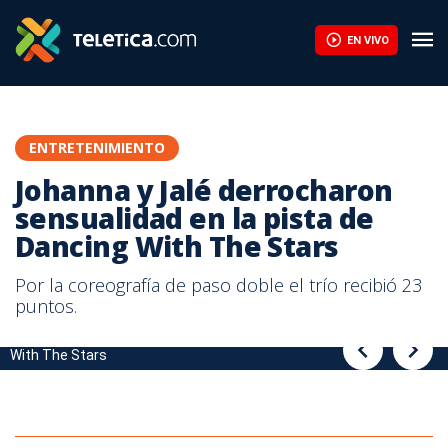
Johanna y Jalé derrocharon sensualidad en la pista de Dancing W
EN VIVO
ENTRETENIMIENTO
Johanna y Jalé derrocharon
sensualidad en la pista de
Dancing With The Stars
Por la coreografía de paso doble el trío recibió 23
puntos.
Johanna y Jalé derrocharon sensualidad en la pista de Dancing
Johanna y Jalé derrocharon sensualidad en la pista de Dancing
With The Stars
With The Stars