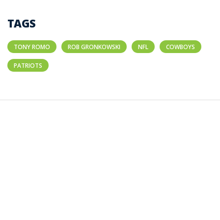
TAGS
TONY ROMO
ROB GRONKOWSKI
NFL
COWBOYS
PATRIOTS