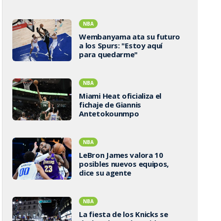
NBA
Wembanyama ata su futuro
a los Spurs: "Estoy aquí
para quedarme"
NBA
Miami Heat oficializa el
fichaje de Giannis
Antetokounmpo
NBA
LeBron James valora 10
posibles nuevos equipos,
dice su agente
NBA
La fiesta de los Knicks se