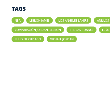
TAGS
NBA
LEBRON JAMES
LOS ÁNGELES LAKERS
ANILLOS 
COMPARACIÓN JORDAN- LEBRON
THE LAST DANCE
EL ÚL
BULLS DE CHICAGO
MICHAEL JORDAN