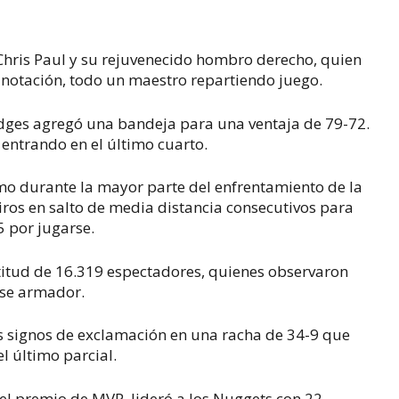
hris Paul y su rejuvenecido hombro derecho, quien
 anotación, todo un maestro repartiendo juego.
ridges agregó una bandeja para una ventaja de 79-72.
entrando en el último cuarto.
o durante la mayor parte del enfrentamiento de la
tiros en salto de media distancia consecutivos para
5 por jugarse.
ltitud de 16.319 espectadores, quienes observaron
se armador.
os signos de exclamación en una racha de 34-9 que
l último parcial.
a el premio de MVP, lideró a los Nuggets con 22