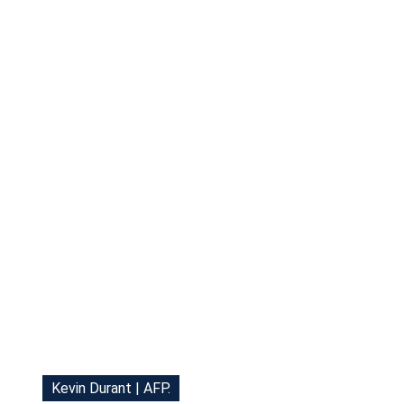
Tu Cara Me Suena
Kevin Durant | AFP.