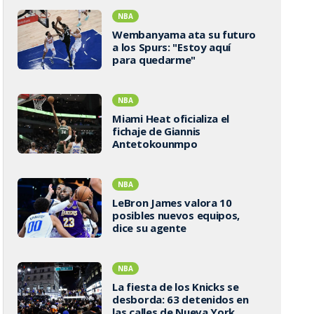
NBA
Wembanyama ata su futuro
a los Spurs: "Estoy aquí
para quedarme"
NBA
Miami Heat oficializa el
fichaje de Giannis
Antetokounmpo
NBA
LeBron James valora 10
posibles nuevos equipos,
dice su agente
NBA
La fiesta de los Knicks se
desborda: 63 detenidos en
las calles de Nueva York