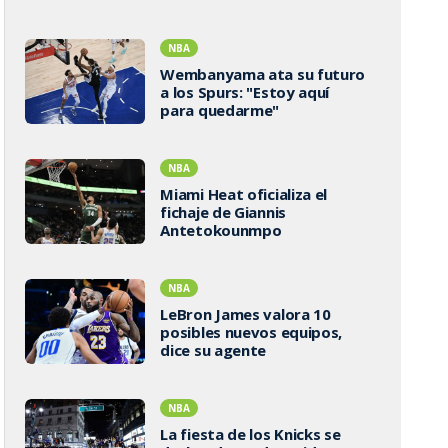
NBA
Wembanyama ata su futuro
a los Spurs: "Estoy aquí
para quedarme"
NBA
Miami Heat oficializa el
fichaje de Giannis
Antetokounmpo
NBA
LeBron James valora 10
posibles nuevos equipos,
dice su agente
NBA
La fiesta de los Knicks se