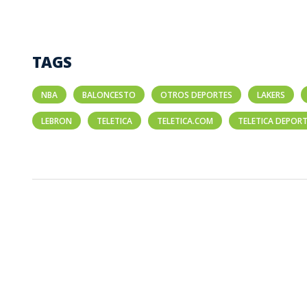
TAGS
NBA
BALONCESTO
OTROS DEPORTES
LAKERS
LEBRON
TELETICA
TELETICA.COM
TELETICA DEPOR