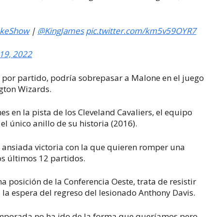
akeShow
|
@KingJames
pic.twitter.com/km5v59OYR7
19, 2022
por partido, podría sobrepasar a Malone en el juego
ngton Wizards.
es en la pista de los Cleveland Cavaliers, el equipo
 único anillo de su historia (2016).
a ansiada victoria con la que quieren romper una
os últimos 12 partidos.
 posición de la Conferencia Oeste, trata de resistir
a la espera del regreso del lesionado Anthony Davis.
temporada no ha ido de la forma que queríamos pero