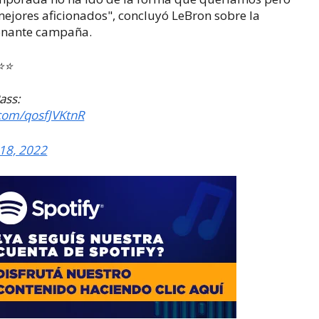
mejores aficionados", concluyó LeBron sobre la
ionante campaña.
️⭐️
ass:
.com/qosfJVKtnR
18, 2022