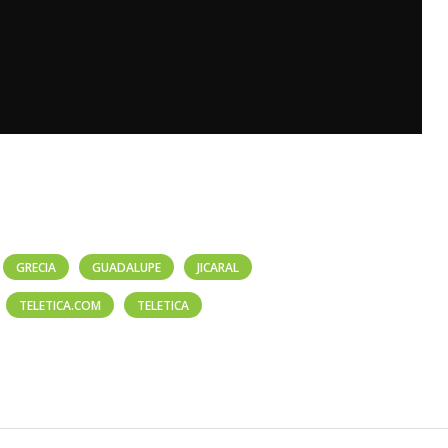
GRECIA
GUADALUPE
JICARAL
TELETICA.COM
TELETICA