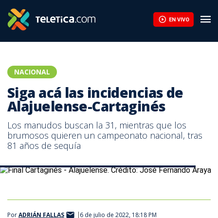
Wanchope: "He entrado a vestuarios y están todos, o su gran may
EN VIVO
NACIONAL
Siga acá las incidencias de
Alajuelense-Cartaginés
Los manudos buscan la 31, mientras que los
brumosos quieren un campeonato nacional, tras
81 años de sequía
Final Cartaginés - Alajuelense. Crédito: José Fernando Araya
Por
ADRIÁN FALLAS
6 de julio de 2022, 18:18 PM