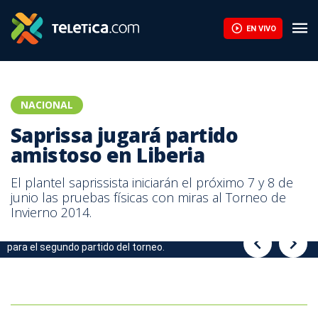
Saprissa jugará partido amistoso en Liberia | Teletica
EN VIVO
NACIONAL
Saprissa jugará partido
amistoso en Liberia
El plantel saprissista iniciarán el próximo 7 y 8 de
junio las pruebas físicas con miras al Torneo de
Invierno 2014.
El estadio Edgardo Baltodano podría servir de sede al Saprissa
para el segundo partido del torneo.