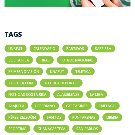
TAGS
UNAFUT
CALENDARIO
PARTIDOS
SAPRISSA
COSTA RICA
TIBÁS
FUTBOL NACIONAL
PRIMERA DIVISIÓN
UNAFUT
TELETICA
TELETICA.COM
TELETICA DEPORTES
NOTICIAS COSTA RICA
ALAJUELENSE
LA LIGA
ALAJUELA
HEREDIANO
CARTAGINÉS
CARTAGO
PÉREZ ZELEDÓN
SANTOS
PUNTARENAS
LIBERIA
SPORTING
GUANACASTECA
SAN CARLOS