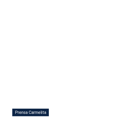
Tu Cara Me Suena
Prensa Carmelita