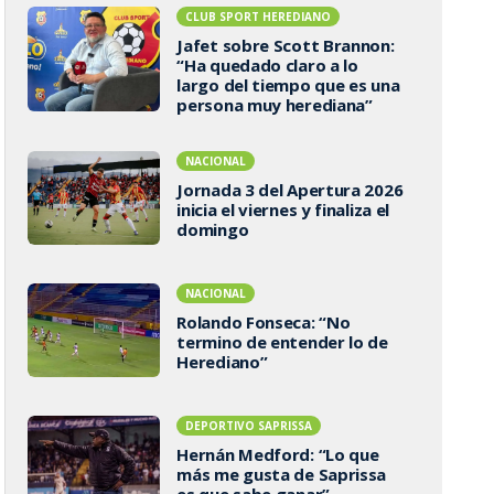
CLUB SPORT HEREDIANO
Jafet sobre Scott Brannon:
“Ha quedado claro a lo
largo del tiempo que es una
persona muy herediana”
NACIONAL
Jornada 3 del Apertura 2026
inicia el viernes y finaliza el
domingo
NACIONAL
Rolando Fonseca: “No
termino de entender lo de
Herediano”
DEPORTIVO SAPRISSA
Hernán Medford: “Lo que
más me gusta de Saprissa
es que sabe ganar”