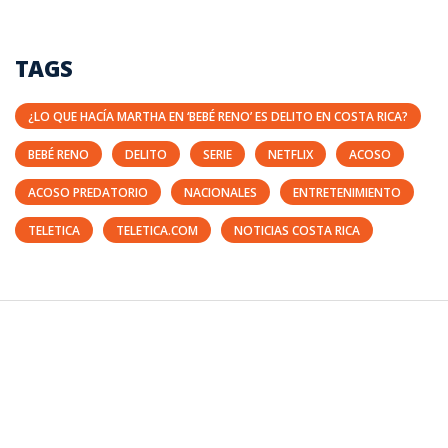
TAGS
¿LO QUE HACÍA MARTHA EN ‘BEBÉ RENO’ ES DELITO EN COSTA RICA?
BEBÉ RENO
DELITO
SERIE
NETFLIX
ACOSO
ACOSO PREDATORIO
NACIONALES
ENTRETENIMIENTO
TELETICA
TELETICA.COM
NOTICIAS COSTA RICA