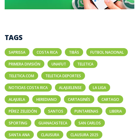
TAGS
SAPRISSA
COSTA RICA
TIBÁS
FUTBOL NACIONAL
PRIMERA DIVISIÓN
UNAFUT
TELETICA
TELETICA.COM
TELETICA DEPORTES
NOTICIAS COSTA RICA
ALAJUELENSE
LA LIGA
ALAJUELA
HEREDIANO
CARTAGINÉS
CARTAGO
PÉREZ ZELEDÓN
SANTOS
PUNTARENAS
LIBERIA
SPORTING
GUANACASTECA
SAN CARLOS
SANTA ANA
CLAUSURA
CLAUSURA 2025