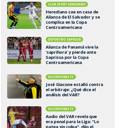
CLUB SPORT HEREDIANO
Herediano cae en casa de
Alianza de El Salvador y se
complica en la Copa
Centroamericana
DEPORTIVO SAPRISSA
Alianza de Panamá vive la
‘saprihora’ y pierde ante
Saprissa por la Copa
Centroamericana
ESCORPIONES FC
José Giacone estalló contra
el arbitraje: ¿Qué dice el
análisis del VAR?
ESCORPIONES FC
Audio del VAR revela que
era penal para la Liga: "Lo
patea sin culpa", dijo el