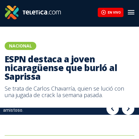
ESPN destaca a joven nicaragüense que burló al Saprissa | Tele
EN VIVO
NACIONAL
ESPN destaca a joven
nicaragüense que burló al
Saprissa
Se trata de Carlos Chavarría, quien se lució con
una jugada de crack la semana pasada.
Joven nicaragüense burló la defensa del Saprissa durante
Joven nicaragüense burló la defensa del Saprissa durante
amistoso.
amistoso.