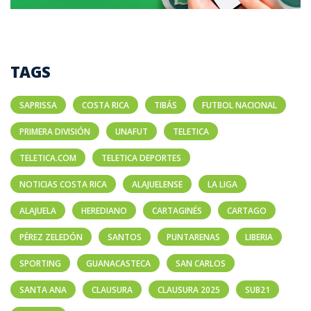
TAGS
SAPRISSA
COSTA RICA
TIBÁS
FUTBOL NACIONAL
PRIMERA DIVISIÓN
UNAFUT
TELETICA
TELETICA.COM
TELETICA DEPORTES
NOTICIAS COSTA RICA
ALAJUELENSE
LA LIGA
ALAJUELA
HEREDIANO
CARTAGINÉS
CARTAGO
PÉREZ ZELEDÓN
SANTOS
PUNTARENAS
LIBERIA
SPORTING
GUANACASTECA
SAN CARLOS
SANTA ANA
CLAUSURA
CLAUSURA 2025
SUB21