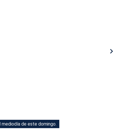
el mediodía de este domingo.
el mediodía de este domingo.