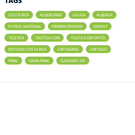
TAGS
COSTA RICA
ALAJUELENSE
LA LIGA
ALAJUELA
FUTBOL NACIONAL
PRIMERA DIVISION
UNAFUT
TELETICA
TELETICA.COM
TELETICA DEPORTES
NOTICIAS COSTA RICA
CARTAGINES
CARTAGO
FINAL
GRAN FINAL
CLAUSURA 202