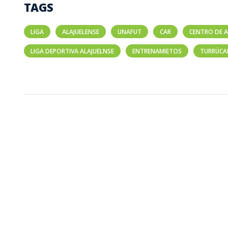
TAGS
LIGA
ALAJUELENSE
UNAFUT
CAR
CENTRO DE 
LIGA DEPORTIVA ALAJUELNSE
ENTRENAMIETOS
TURRÚCA