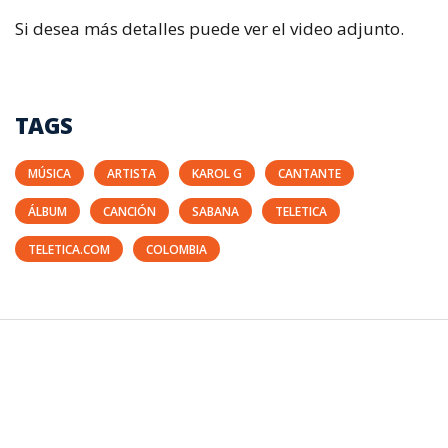
Si desea más detalles puede ver el video adjunto.
TAGS
MÚSICA
ARTISTA
KAROL G
CANTANTE
ÁLBUM
CANCIÓN
SABANA
TELETICA
TELETICA.COM
COLOMBIA