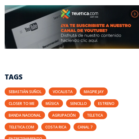
TAGS
SEBASTIÁN SUÑOL
VOCALISTA
MAGPIE JAY
CLOSER TO ME
MÚSICA
SENCILLO
ESTRENO
BANDA NACIONAL
AGRUPACIÓN
TELETICA
TELETICA.COM
COSTA RICA
CANAL 7
ENTRETENIMIENTO