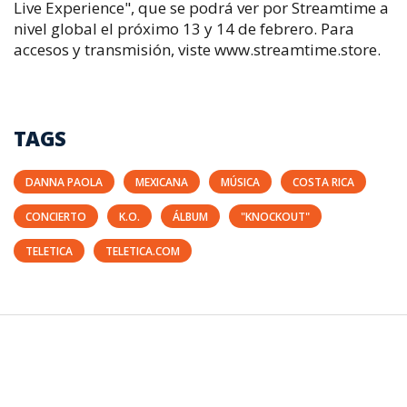
Live Experience", que se podrá ver por Streamtime a
nivel global el próximo 13 y 14 de febrero.
Para
accesos y transmisión, viste www.streamtime.store.
TAGS
DANNA PAOLA
MEXICANA
MÚSICA
COSTA RICA
CONCIERTO
K.O.
ÁLBUM
"KNOCKOUT"
TELETICA
TELETICA.COM