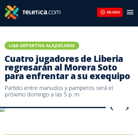
Reviva el Liberia vs Alajuelense - Jornada 17 Clausura 2018 | Te
EN VIVO
LIGA DEPORTIVA ALAJUELENSE
Cuatro jugadores de Liberia
regresarán al Morera Soto
para enfrentar a su exequipo
Partido entre manudos y pamperos será el
próximo domingo a las 5 p. m.
Cuatro jugadores de Liberia enfrentarán a su exequipo.
Cuatro jugadores de Liberia regresarán al Morera Soto para
enfrentar a su exequipo.