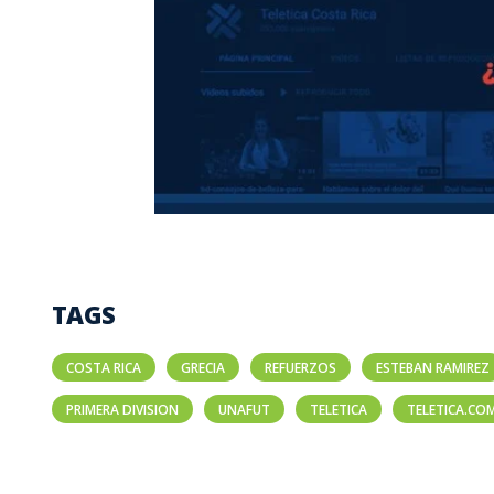
TAGS
COSTA RICA
GRECIA
REFUERZOS
ESTEBAN RAMIREZ
PRIMERA DIVISION
UNAFUT
TELETICA
TELETICA.CO