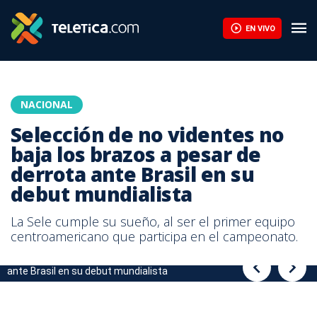
EN VIVO
NACIONAL
Selección de no videntes no
baja los brazos a pesar de
derrota ante Brasil en su
debut mundialista
La Sele cumple su sueño, al ser el primer equipo
centroamericano que participa en el campeonato.
Selección de no videntes no baja los brazos a pesar de derrota
Selección de no videntes no baja los brazos a pesar de derrota
ante Brasil en su debut mundialista
ante Brasil en su debut mundialista