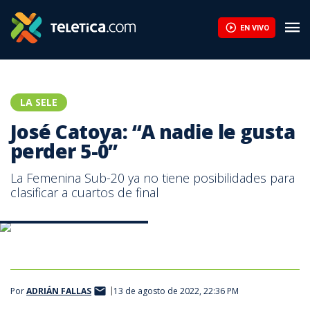
José Catoya: “A nadie le gusta perder 5-0” | Teletica
EN VIVO
LA SELE
José Catoya: “A nadie le gusta
perder 5-0”
La Femenina Sub-20 ya no tiene posibilidades para
clasificar a cuartos de final
José Catoya - Foto Fedefútbol
Por
ADRIÁN FALLAS
13 de agosto de 2022, 22:36 PM