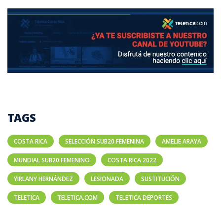
TAGS
COSTA RICA
SELECCIÓN SUB20 FEMENINA
AMELIE ARAYA
MUNDIAL SUB20 FEMENINO
COSTA RICA 2022
YIRLANY HERNÁNDEZ
LESIONADA
SUSTITUCIÓN
TELETICA
TELETICA.COM
TELETICA DEPORTES