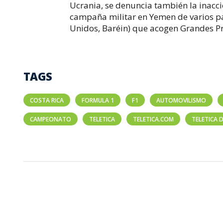
Ucrania, se denuncia también la inacc
campaña militar en Yemen de varios pa
Unidos, Baréin) que acogen Grandes P
TAGS
COSTA RICA
FORMULA 1
F1
AUTOMOVILISMO
CAMPEONATO
TELETICA
TELETICA.COM
TELETICA 