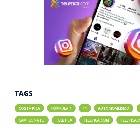
TAGS
COSTA RICA
FORMULA 1
F1
AUTOMOVILISMO
CAMPEONATO
TELETICA
TELETICA.COM
TELETICA 