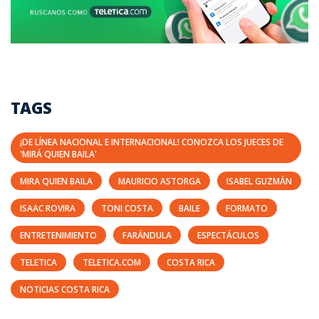
TAGS
¡DE LÍNEA NACIONAL E INTERNACIONAL! CONOZCA LOS JUECES DE
'MIRÁ QUIEN BAILA'
MIRA QUIEN BAILA
MAURICIO ASTORGA
ISABEL GUZMÁN
ISAAC ROVIRA
TONI COSTA
BAILE
FORMATO
ENTRETENIMIENTO
FARÁNDULA
ESPECTÁCULOS
TELETICA
TELETICA.COM
COSTA RICA
NOTICIAS COSTA RICA