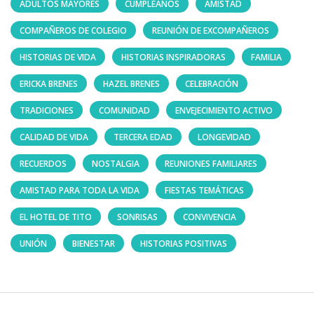
ADULTOS MAYORES
CUMPLEAÑOS
AMISTAD
COMPAÑEROS DE COLEGIO
REUNIÓN DE EXCOMPAÑEROS
HISTORIAS DE VIDA
HISTORIAS INSPIRADORAS
FAMILIA
ERICKA BRENES
HAZEL BRENES
CELEBRACIÓN
TRADICIONES
COMUNIDAD
ENVEJECIMIENTO ACTIVO
CALIDAD DE VIDA
TERCERA EDAD
LONGEVIDAD
RECUERDOS
NOSTALGIA
REUNIONES FAMILIARES
AMISTAD PARA TODA LA VIDA
FIESTAS TEMÁTICAS
EL HOTEL DE TITO
SONRISAS
CONVIVENCIA
UNIÓN
BIENESTAR
HISTORIAS POSITIVAS