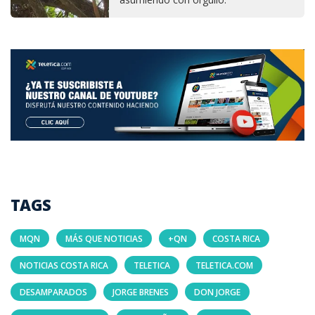
TAGS
MQN
MÁS QUE NOTICIAS
+QN
COSTA RICA
NOTICIAS COSTA RICA
TELETICA
TELETICA.COM
DESAMPARADOS
JORGE BRENES
DON JORGE