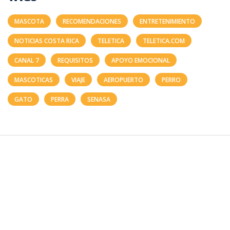
MASCOTA
RECOMENDACIONES
ENTRETENIMIENTO
NOTICIAS COSTA RICA
TELETICA
TELETICA.COM
CANAL 7
REQUISITOS
APOYO EMOCIONAL
MASCOTICAS
VIAJE
AEROPUERTO
PERRO
GATO
PERRA
SENASA