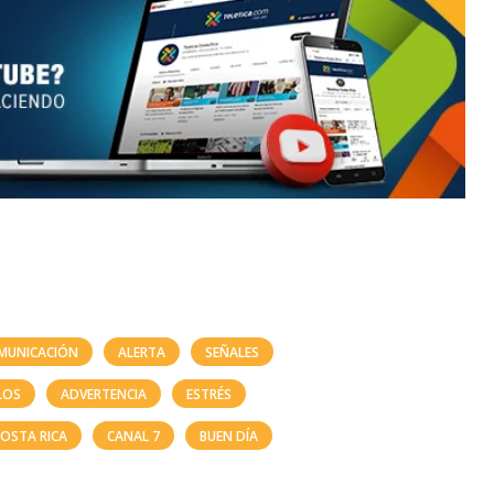
MUNICACIÓN
ALERTA
SEÑALES
LOS
ADVERTENCIA
ESTRÉS
OSTA RICA
CANAL 7
BUEN DÍA