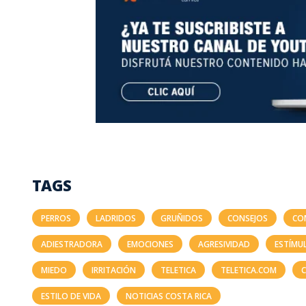
TAGS
PERROS
LADRIDOS
GRUÑIDOS
CONSEJOS
CO
ADIESTRADORA
EMOCIONES
AGRESIVIDAD
ESTÍMU
MIEDO
IRRITACIÓN
TELETICA
TELETICA.COM
C
ESTILO DE VIDA
NOTICIAS COSTA RICA