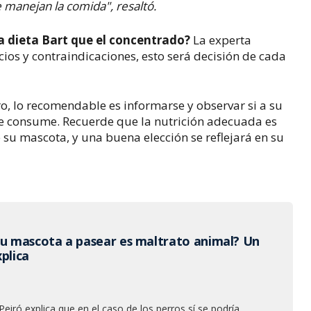
manejan la comida", resaltó.
la dieta Bart que el concentrado?
La experta
ios y contraindicaciones, esto será decisión de cada
ro, lo recomendable es informarse y observar si a su
ue consume.
Recuerde que la nutrición adecuada es
su mascota, y una buena elección se reflejará en su
su mascota a pasear es maltrato animal? Un
plica
Peiró explica que en el caso de los perros sí se podría