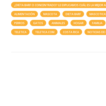
¿DIETA BARF O CONCENTRADO? LE EXPLICAMOS CUÁL ES LA MEJOR 
ALIMENTACIÓN
MASCOTA
DIETA BARF
MASCOTICA
PERROS
GATOS
ANIMALES
HOGAR
FAMILIA
TELETICA
TELETICA.COM
COSTA RICA
NOTICIAS DE