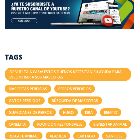
TAGS
¡DE VUELTA A CASA! ESTOS DUEÑOS NECESITAN SU AYUDA PARA
ENCONTRAR A SUS MASCOTAS
MASCOTAS PERDIDAS
PERROS PERDIDOS
GATOS PERDIDOS
BÚSQUEDA DE MASCOTAS
GUARDIANES DE PERROS
HUGO
KIRA
BENITO
CANELITA
ADOPCIÓN RESPONSABLE
BIENESTAR ANIMAL
RESCATE ANIMAL
ALAJUELA
CARTAGO
SAN JOSÉ